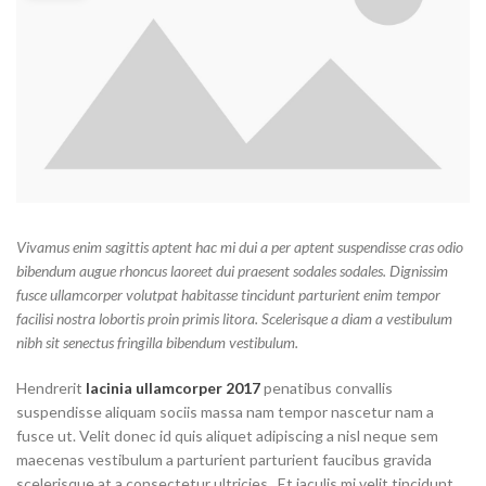
Vivamus enim sagittis aptent hac mi dui a per aptent suspendisse cras odio
bibendum augue rhoncus laoreet dui praesent sodales sodales. Dignissim
fusce ullamcorper volutpat habitasse tincidunt parturient enim tempor
facilisi nostra lobortis proin primis litora. Scelerisque a diam a vestibulum
nibh sit senectus fringilla bibendum vestibulum.
Hendrerit
lacinia ullamcorper 2017
penatibus convallis
suspendisse aliquam sociis massa nam tempor nascetur nam a
fusce ut. Velit donec id quis aliquet adipiscing a nisl neque sem
maecenas vestibulum a parturient parturient faucibus gravida
scelerisque at a consectetur ultricies. Et iaculis mi velit tincidunt